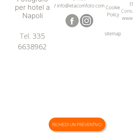
E
/
info@etacomfoto.com
per hotel a
Cookie
Comu
Napoli
Policy
www.
sitemap
Tel.
335
6638962
RICHIEDI UN PREVENTIVO