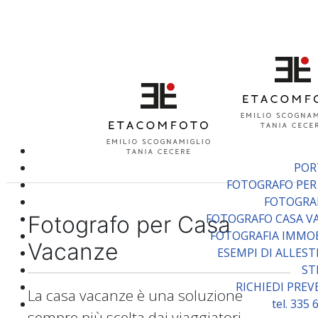
POR
FOTOGRAFO PER
FOTOGRA
Fotografo per Casa
FOTOGRAFO CASA V
FOTOGRAFIA IMMOB
Vacanze
ESEMPI DI ALLES
ST
RICHIEDI PRE
La casa vacanze è una soluzione
tel. 335
sempre più scelta dai viaggiatori