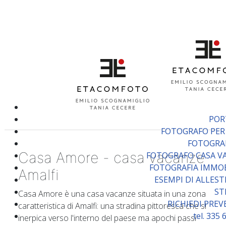
POR
FOTOGRAFO PER
FOTOGRA
Casa Amore - casa vacanze
FOTOGRAFO CASA V
FOTOGRAFIA IMMOB
Amalfi
ESEMPI DI ALLES
ST
Casa Amore è una casa vacanze situata in una zona
RICHIEDI PRE
caratteristica di Amalfi: una stradina pittoresca che si
tel. 335
inerpica verso l'interno del paese ma apochi passi